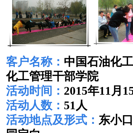
客户名称：
中国石油化
化工管理干部学院
活动时间：
2015
年
11
月
1
活动人数：
51
人
活动地点及形式：
东小