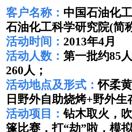
客户名称：
中国石油化
石油化工科学研究院
(
简
活动时间：
2013
年
4
月
活动人数：
第一批约
85
260
人；
活动地点及形式：
怀柔
日野外自助烧烤
+
野外生
活动项目：
钻木取火，
篷比赛，打“劫”啦，模