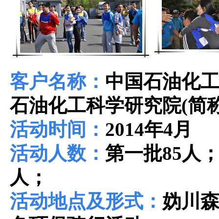
客户名称：
中国石油化
石油化工科学研究院
(
简
活动时间：
2014
年
4
月
活动人数：
第一批
85
人
人；
活动地点及形式：
妫川